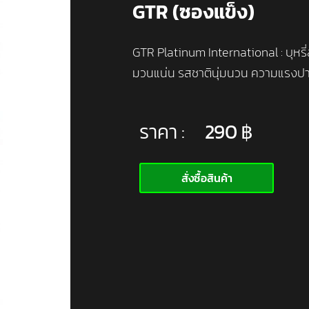
GTR (ซองแข็ง)
GTR Platinum International : บุหร
มวนแน่น รสชาตินุ่มนวน ความแรง
ราคา :
290
฿
สั่งซื้อสินค้า