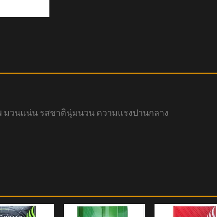
ณภาพ มวนแน่น รสชาตินุ่มนวน ความแรงปานกลาง