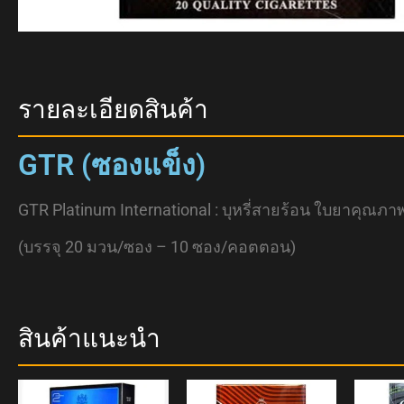
รายละเอียดสินค้า
GTR (ซองแข็ง)
GTR Platinum International : บุหรี่สายร้อน ใบยาคุ
(บรรจุ 20 มวน/ซอง – 10 ซอง/คอตตอน)
สินค้าแนะนำ